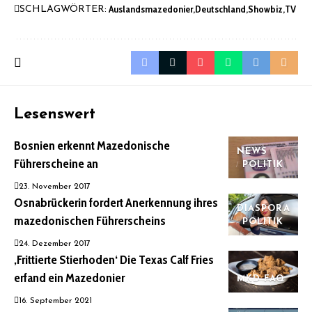
Auslandsmazedonier
Deutschland
Showbiz
TV
SCHLAGWÖRTER:
Lesenswert
Bosnien erkennt Mazedonische
NEWS
Führerscheine an
POLITIK
23. November 2017
Osnabrückerin fordert Anerkennung ihres
DIASPORA
mazedonischen Führerscheins
POLITIK
24. Dezember 2017
‚Frittierte Stierhoden‘ Die Texas Calf Fries
erfand ein Mazedonier
MKD FAQ
16. September 2021