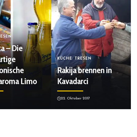
RESEN
a – Die
rtige
KÜCHE
TRESEN
onische
Rakija brennen in
aroma Limo
Kavadarci
0
22. Oktober 2017