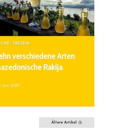
ÜCHE
TRESEN
ehn verschiedene Arten
azedonische Rakija
2. Juni 2020
Ältere Artikel