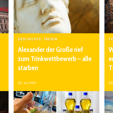
GESCHICHTE
TRESEN
T
Alexander der Große rief
W
zum Trinkwettbewerb – alle
e
starben
T
1. Juli 2022