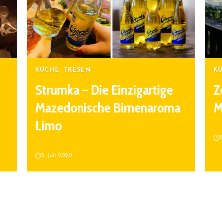
KÜCHE
TRESEN
K
Strumka – Die Einzigartige
Z
Mazedonische Birnenaroma
M
Limo
3. Juli 2020