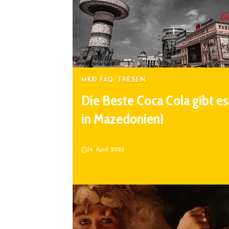
MKD FAQ
TRESEN
Die Beste Coca Cola gibt es
in Mazedonien!
14. April 2023