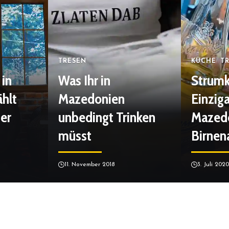
TRESEN
KÜCHE
T
in
Was Ihr in
Strumk
ählt
Mazedonien
Einziga
er
unbedingt Trinken
Mazed
müsst
Birnen
11. November 2018
3. Juli 202