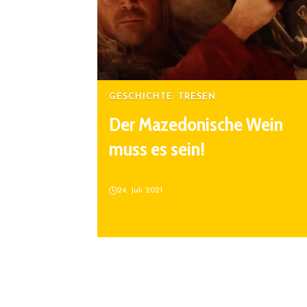
GESCHICHTE
TRESEN
Der Mazedonische Wein
muss es sein!
24. Juli 2021