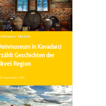
OURISMUS
TRESEN
einmuseum in Kavadarci
rzählt Geschichten der
ikveš Region
20. September 2021