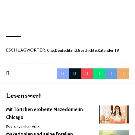
Clip
Deutschland
Geschichte
Kalender
TV
SCHLAGWÖRTER:
Lesenswert
Mit Törtchen eroberte Mazedonierin
DIASPORA
Chicago
KÜCHE
23. November 2017
Makedonien und seine Forellen