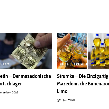
D FAQ
KÜCHE
TRESEN
fetin – Der mazedonische
Strumka – Die Einzigartig
rtschlager
Mazedonische Birnenar
Limo
November 2023
3. Juli 2020