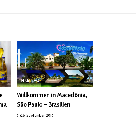
MKD FAQ
e
Willkommen in Macedônia,
oma
São Paulo – Brasilien
26. September 2019