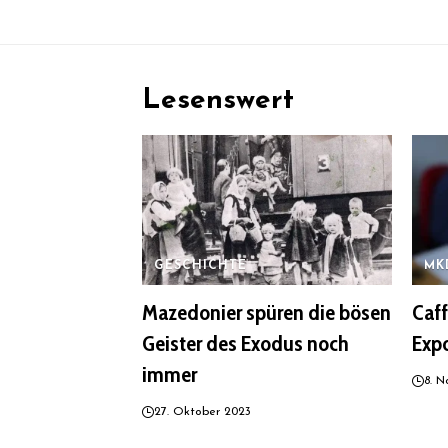
Lesenswert
GESCHICHTE
MK
Mazedonier spüren die bösen
Caf
Geister des Exodus noch
Expo
immer
8. 
27. Oktober 2023