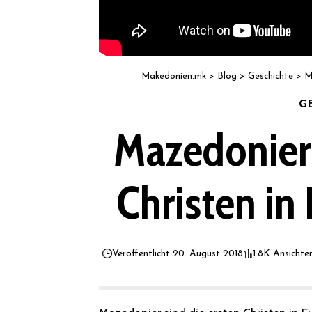
Makedonien.mk
>
Blog
>
Geschichte
>
M
G
Mazedonier 
Christen in
Veröffentlicht 20. August 2018
1.8K Ansichte