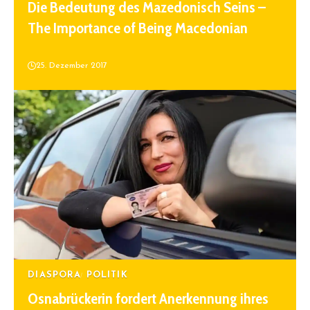
Die Bedeutung des Mazedonisch Seins –
The Importance of Being Macedonian
25. Dezember 2017
DIASPORA
POLITIK
Osnabrückerin fordert Anerkennung ihres