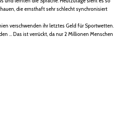
 und lernten die Sprache. Heutzutage sieht es so
chauen, die ernsthaft sehr schlecht synchronisiert
ien verschwenden ihr letztes Geld für Sportwetten.
n … Das ist verrückt, da nur 2 Millionen Menschen