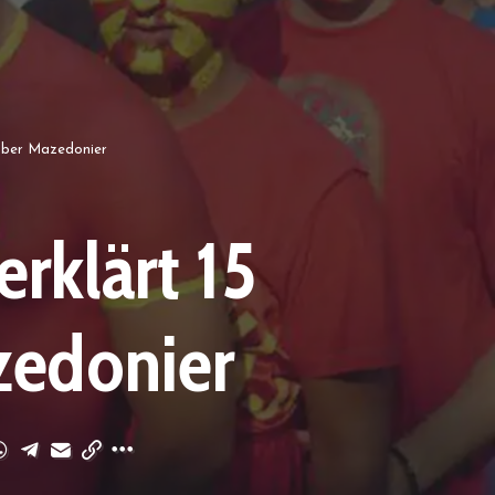
 über Mazedonier
rklärt 15
zedonier