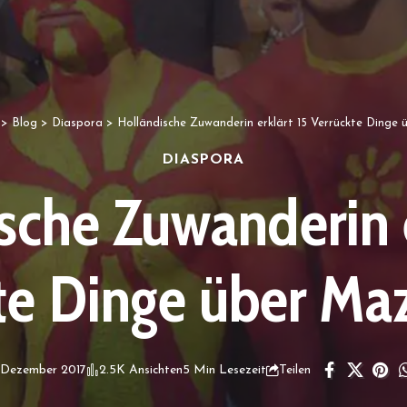
>
Blog
>
Diaspora
>
Holländische Zuwanderin erklärt 15 Verrückte Dinge
DIASPORA
sche Zuwanderin e
te Dinge über Ma
. Dezember 2017
2.5K Ansichten
5 Min Lesezeit
Teilen