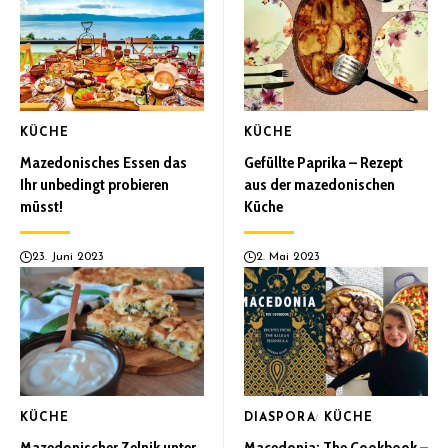
KÜCHE
KÜCHE
Mazedonisches Essen das
Gefüllte Paprika – Rezept
Ihr unbedingt probieren
aus der mazedonischen
müsst!
Küche
23. Juni 2023
2. Mai 2023
KÜCHE
DIASPORA
KÜCHE
Mazedonischer Zelnik unter
Macedonia: The Cookbook –