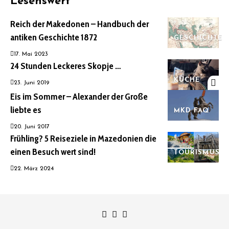
Lesenswert
Reich der Makedonen – Handbuch der
antiken Geschichte 1872
GESCHICHTE
17. Mai 2023
24 Stunden Leckeres Skopje …
KÜCHE
23. Juni 2019
Eis im Sommer – Alexander der Große
liebte es
MKD FAQ
20. Juni 2017
Frühling? 5 Reiseziele in Mazedonien die
einen Besuch wert sind!
TOURISMUS
22. März 2024