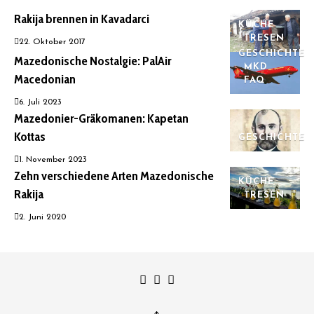
Rakija brennen in Kavadarci
KÜCHE
TRESEN
22. Oktober 2017
GESCHICHTE
Mazedonische Nostalgie: PalAir
MKD
Macedonian
FAQ
6. Juli 2023
Mazedonier-Gräkomanen: Kapetan
Kottas
GESCHICHTE
1. November 2023
Zehn verschiedene Arten Mazedonische
KÜCHE
Rakija
TRESEN
2. Juni 2020