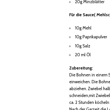
20g Minzblätter
Für die Sauce( Mehlsc
10g Mehl
10g Paprikapulver
10g Salz
20 ml Öl
Zubereitung:
Die Bohnen in einem S
einweichen. Die Bohn
abziehen. Zwiebel hal
schneiden,mit Zwiebel
ca. 2 Stunden köcheln
Nach der Garzeit die 