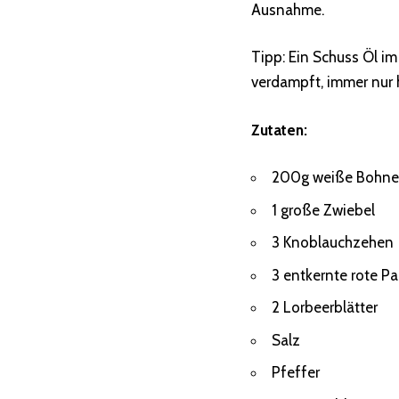
Ausnahme.
Tipp: Ein Schuss Öl i
verdampft, immer nur 
Zutaten:
200g weiße Bohn
1 große Zwiebel
3 Knoblauchzehen
3 entkernte rote Pa
2 Lorbeerblätter
Salz
Pfeffer