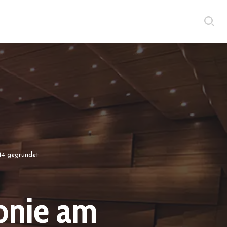
44 gegründet
onie am