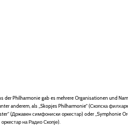
s der Philharmonie gab es mehrere Organisationen und Nam
unter anderem, als „Skopjes Philharmonie“ (Скопска филхарм
ter“ (Државен симфониски оркестар) oder „Symphonie Orc
оркестар на Радио Скопје).