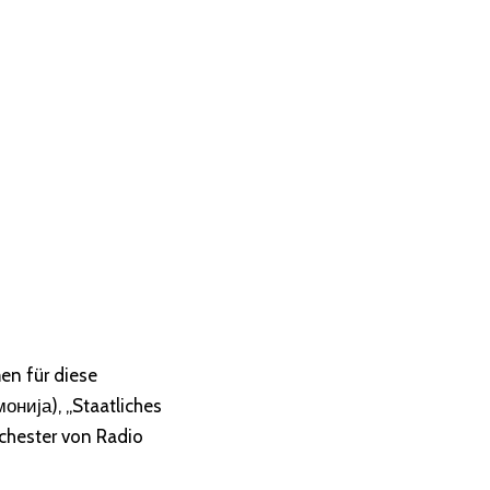
en für diese
онија), „Staatliches
hester von Radio