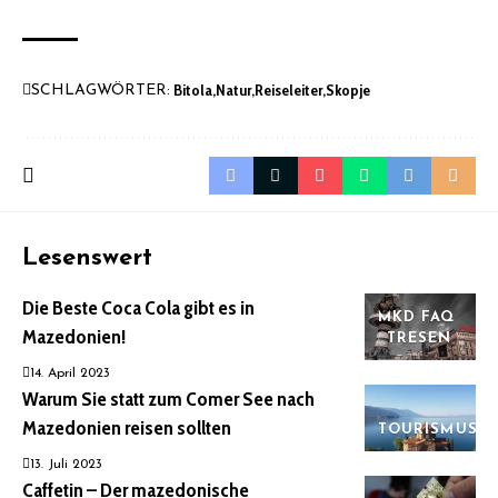
Bitola
Natur
Reiseleiter
Skopje
SCHLAGWÖRTER:
Lesenswert
Die Beste Coca Cola gibt es in
MKD FAQ
Mazedonien!
TRESEN
14. April 2023
Warum Sie statt zum Comer See nach
Mazedonien reisen sollten
TOURISMUS
13. Juli 2023
Caffetin – Der mazedonische