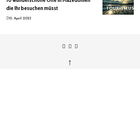
10 wunderschöne Orte in Mazedonien
die Ihr besuchen müsst
TOURISMUS
10. April 2023
↑