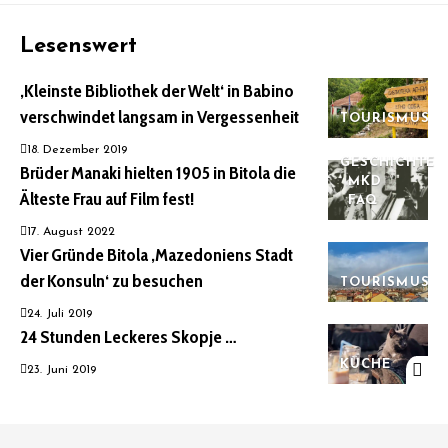
Lesenswert
‚Kleinste Bibliothek der Welt‘ in Babino
verschwindet langsam in Vergessenheit
TOURISMUS
18. Dezember 2019
GESCHICHTE
Brüder Manaki hielten 1905 in Bitola die
MKD
Älteste Frau auf Film fest!
FAQ
17. August 2022
Vier Gründe Bitola ‚Mazedoniens Stadt
der Konsuln‘ zu besuchen
TOURISMUS
24. Juli 2019
24 Stunden Leckeres Skopje …
KÜCHE
23. Juni 2019