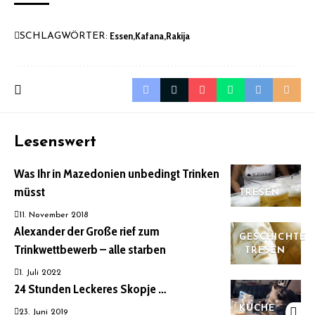
Essen
Kafana
Rakija
SCHLAGWÖRTER:
Lesenswert
Was Ihr in Mazedonien unbedingt Trinken
müsst
TRESEN
11. November 2018
Alexander der Große rief zum
GESCHICHTE
Trinkwettbewerb – alle starben
TRESEN
1. Juli 2022
24 Stunden Leckeres Skopje …
KÜCHE
23. Juni 2019