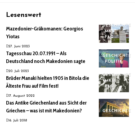
Lesenswert
GESCHICHTE
Mazedonier-Gräkomanen: Georgios
MKD
Yiotas
FAQ
27. Juni 2023
Tagesschau 20.07.1991 – Als
GESCHICHTE
Deutschland noch Makedonien sagte
POLITIK
20. Juli 2023
GESCHICHTE
Brüder Manaki hielten 1905 in Bitola die
MKD
Älteste Frau auf Film fest!
FAQ
17. August 2022
Das Antike Griechenland aus Sicht der
Griechen – was ist mit Makedonien?
GESCHICHTE
16. Juli 2018