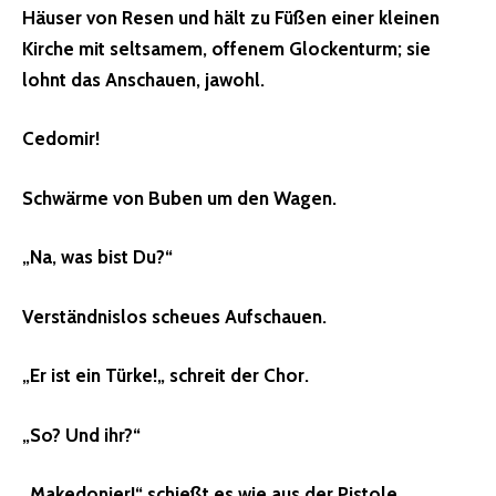
Häuser von Resen und hält zu Füßen einer kleinen
Kirche mit seltsamem, offenem Glockenturm; sie
lohnt das Anschauen, jawohl.
Cedomir!
Schwärme von Buben um den Wagen.
„Na, was bist Du?“
Verständnislos scheues Aufschauen.
„
Er ist ein Türke!
„
schreit der Chor
.
„So? Und ihr?“
„Makedonier!“ schießt es wie aus der Pistole.