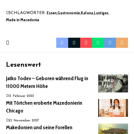
Essen
Gastronomie
Kafana
Lustiges
SCHLAGWÖRTER:
Made in Macedonia
Lesenswert
GESCHICHTE
Jatko Todev – Geboren während Flug in
MKD
11000 Metern Höhe
FAQ
13. Februar 2021
Mit Törtchen eroberte Mazedonierin
DIASPORA
Chicago
KÜCHE
23. November 2017
Makedonien und seine Forellen