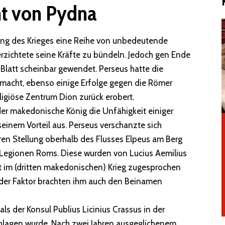
ht von Pydna
ng des Krieges eine Reihe von unbedeutende
rzichtete seine Kräfte zu bündeln. Jedoch gen Ende
s Blatt scheinbar gewendet. Perseus hatte die
emacht, ebenso einige Erfolge gegen die Römer
ligiöse Zentrum Dion zurück erobert.
r makedonische König die Unfähigkeit einiger
seinem Vorteil aus. Perseus verschanzte sich
ren Stellung oberhalb des Flusses Elpeus am Berg
r Legionen Roms. Diese wurden von Lucius Aemilius
 im (dritten makedonischen) Krieg zugesprochen
nder Faktor brachten ihm auch den Beinamen
als der Konsul Publius Licinius Crassus in der
chlagen wurde. Nach zwei Jahren ausgeglichenem