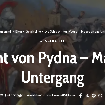
nien.mk
>
Blog
>
Geschichte
>
Die Schlacht von Pydna – Makedoniens Un
GESCHICHTE
ht von Pydna – 
Untergang
 20. Juni 2020
3K Ansichten
24 Min Lesezeit
Teilen