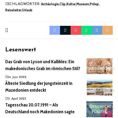
Archäologie
Clip
Kultur
Museum
Prilep
SCHLAGWÖRTER:
Reiseleiter
Urlaub
Lesenswert
Das Grab von Lyson und Kallikles: Ein
makedonisches Grab im römischen Stil?
GESCHICHTE
24. Juni 2022
Älteste Siedlung der Jungsteinzeit in
Mazedonien entdeckt
GESCHICHTE
13. April 2023
Tagesschau 20.07.1991 – Als
GESCHICHTE
Deutschland noch Makedonien sagte
POLITIK