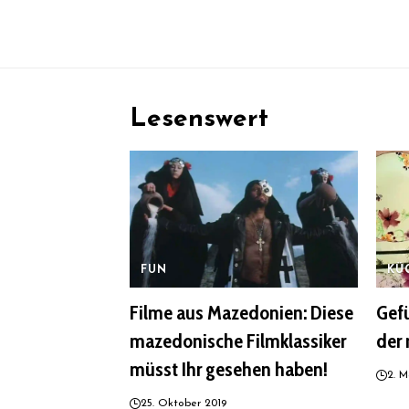
Lesenswert
FUN
KÜ
Filme aus Mazedonien: Diese
Gefü
mazedonische Filmklassiker
der
müsst Ihr gesehen haben!
2. M
25. Oktober 2019