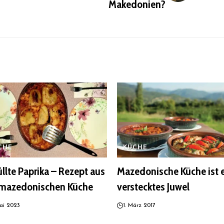
Makedonien?
CHE
KÜCHE
llte Paprika – Rezept aus
Mazedonische Küche ist 
 mazedonischen Küche
verstecktes Juwel
ai 2023
1. März 2017